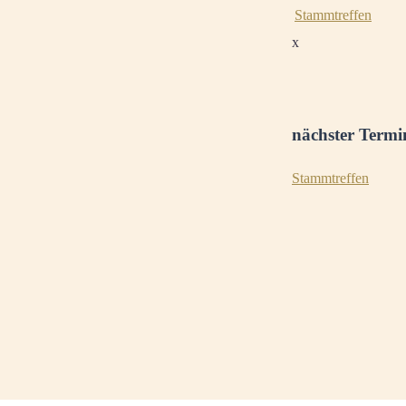
Stammtreffen
x
nächster Termi
Stammtreffen